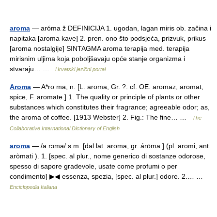
aroma
— aróma ž DEFINICIJA 1. ugodan, lagan miris ob. začina i
napitaka [aroma kave] 2. pren. ono što podsjeća, prizvuk, prikus
[aroma nostalgije] SINTAGMA aroma terapija med. terapija
mirisnim uljima koja poboljšavaju opće stanje organizma i
stvaraju… …
Hrvatski jezični portal
Aroma
— A*ro ma, n. [L. aroma, Gr. ?: cf. OE. aromaz, aromat,
spice, F. aromate.] 1. The quality or principle of plants or other
substances which constitutes their fragrance; agreeable odor; as,
the aroma of coffee. [1913 Webster] 2. Fig.: The fine… …
The
Collaborative International Dictionary of English
aroma
— /a rɔma/ s.m. [dal lat. aroma, gr. árōma ] (pl. aromi, ant.
aròmati ). 1. [spec. al plur., nome generico di sostanze odorose,
spesso di sapore gradevole, usate come profumi o per
condimento] ▶◀ essenza, spezia, [spec. al plur.] odore. 2.… …
Enciclopedia Italiana