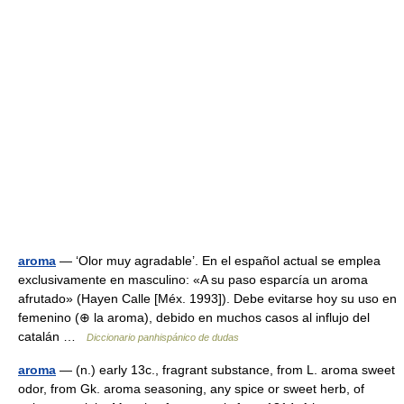
aroma
— ‘Olor muy agradable’. En el español actual se emplea
exclusivamente en masculino: «A su paso esparcía un aroma
afrutado» (Hayen Calle [Méx. 1993]). Debe evitarse hoy su uso en
femenino (⊕ la aroma), debido en muchos casos al influjo del
catalán …
Diccionario panhispánico de dudas
aroma
— (n.) early 13c., fragrant substance, from L. aroma sweet
odor, from Gk. aroma seasoning, any spice or sweet herb, of