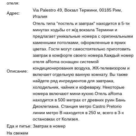
отеля:
Via Palestro 49, Вокзал Термини, 00185 Рим,
Адрес:
Италия
Отель типа "постель и завтрак" находится в 5-ти
минутах ходьбы от ж/д вокзала Термини и
предлагает уникальные номера с оригинальными
каменными потолками, оформленные в ярких
цветах. Гости могут самостоятельно приготовить
завтрак в комфорте своего номера.Каждый номер
отеля aRoma оснащен системой
кондиционирования воздуха, ЖК-телевизором и
Описание:
включает отдельную ванную комнату. Вы также
найдете ряд ингредиентов для завтрака,
холодильник, чайник и кофеварку. Некоторые
номера включают мини-кухню.Отель aRoma
находится в 500 метрах от древних руин Бань
Диоклетиана. Станция метро Castro Pretorio
линии метро B находится в 250 м, всего в 3-х
остановках от Колизея.
Еда и питье:
Завтрак в номер
На свежем