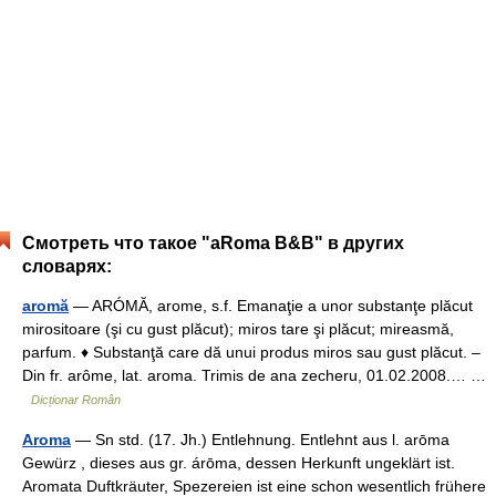
Смотреть что такое "aRoma B&B" в других
словарях:
aromă
— ARÓMĂ, arome, s.f. Emanaţie a unor substanţe plăcut
mirositoare (şi cu gust plăcut); miros tare şi plăcut; mireasmă,
parfum. ♦ Substanţă care dă unui produs miros sau gust plăcut. –
Din fr. arôme, lat. aroma. Trimis de ana zecheru, 01.02.2008.… …
Dicționar Român
Aroma
— Sn std. (17. Jh.) Entlehnung. Entlehnt aus l. arōma
Gewürz , dieses aus gr. árōma, dessen Herkunft ungeklärt ist.
Aromata Duftkräuter, Spezereien ist eine schon wesentlich frühere