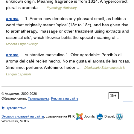
unknown origin. Meaning fragrance is from 1814. A hypercorrect
plural is aromata …
Etymology dictionary
aroma
— 1. Aroma now denotes any pleasant smell, as befits a
word that originally meant ‘spice’ (13c to 18c), and has given rise
to aromatherapy, ‘massage or other treatment using extracts and
essential oils’, which likewise befits the special meaning of …
Modern English usage
aroma
— sustantivo masculino 1. Olor agradable: Percibía el
aroma del café recién hecho. No me gusta el aroma de las rosas.
Sinónimo: perfume. Antónimo: hedor …
Diccionario Salamanca de la
Lengua Española
© Академик, 2000-2026
18+
Обратная связь:
Техподдержка
,
Реклама на сайте
👣 Путешествия
Экспорт словарей на сайты
, сделанные на PHP,
Joomla,
Drupal,
WordPress, MODx.